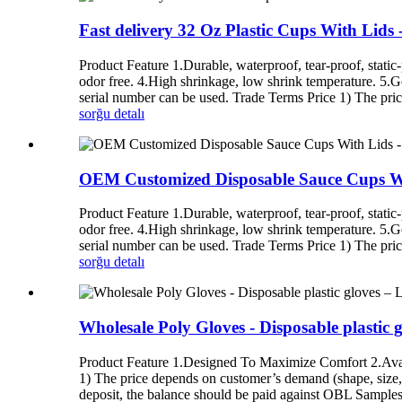
Fast delivery 32 Oz Plastic Cups With Lid
Product Feature 1.Durable, waterproof, tear-proof, static-p
odor free. 4.High shrinkage, low shrink temperature. 5.Go
serial number can be used. Trade Terms Price 1) The pric
sorğu
detalı
OEM Customized Disposable Sauce Cups Wi
Product Feature 1.Durable, waterproof, tear-proof, static-p
odor free. 4.High shrinkage, low shrink temperature. 5.Go
serial number can be used. Trade Terms Price 1) The pric
sorğu
detalı
Wholesale Poly Gloves - Disposable plasti
Product Feature 1.Designed To Maximize Comfort 2.Avail
1) The price depends on customer’s demand (shape, size,
deposit, the balance should be paid against OBL Samples