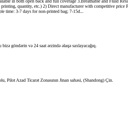
able in both open back and full coverage 3.Breathable and Fluid Res
printing, quantity, etc.) 2) Direct manufacturer with competitive pric
e time: 3-7 days for non-printed bag; 7-15d...
u bizə göndərin və 24 saat ərzində əlaqə saxlayacağıq.
lu, Pilot Azad Ticarət Zonasının Jinan sahəsi, (Shandong) Çin.