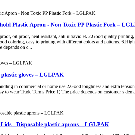
old Plastic Apron - Non Toxic PP Plastic Fork – L
roof, oil-proof, heat-resistant, anti-ultraviolet. 2.Good quality printing
od coloring, easy to printing with different colors and patterns. 6.High
e depends on c...
e plastic gloves – LGLPAK
ndling in commercial or home use 2.Good toughness and extra tension,ea
 to wear Trade Terms Price 1) The price depends on customer’s demand 
ids - Disposable plastic aprons – LGLPAK