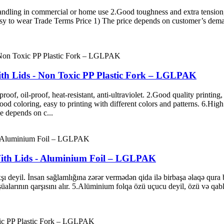
ndling in commercial or home use 2.Good toughness and extra tension,ea
 to wear Trade Terms Price 1) The price depends on customer’s demand 
h Lids - Non Toxic PP Plastic Fork – LGLPAK
roof, oil-proof, heat-resistant, anti-ultraviolet. 2.Good quality printing
od coloring, easy to printing with different colors and patterns. 6.High
e depends on c...
 With Lids - Aluminium Foil – LGLPAK
ı deyil. İnsan sağlamlığına zərər vermədən qida ilə birbaşa əlaqə qura b
alarının qarşısını alır. 5.Alüminium folqa özü uçucu deyil, özü və q