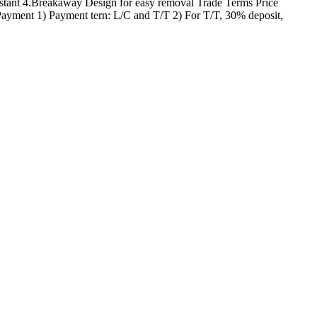
istant 4.Breakaway Design for easy removal Trade Terms Price
e Payment 1) Payment tern: L/C and T/T 2) For T/T, 30% deposit,