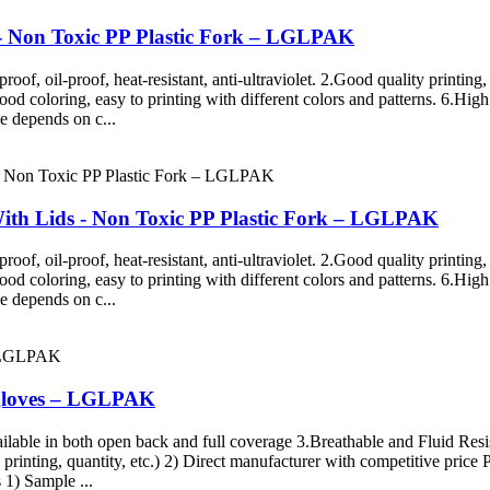
s - Non Toxic PP Plastic Fork – LGLPAK
roof, oil-proof, heat-resistant, anti-ultraviolet. 2.Good quality printing
od coloring, easy to printing with different colors and patterns. 6.High
e depends on c...
th Lids - Non Toxic PP Plastic Fork – LGLPAK
roof, oil-proof, heat-resistant, anti-ultraviolet. 2.Good quality printing
od coloring, easy to printing with different colors and patterns. 6.High
e depends on c...
c gloves – LGLPAK
able in both open back and full coverage 3.Breathable and Fluid Res
 printing, quantity, etc.) 2) Direct manufacturer with competitive pri
 1) Sample ...