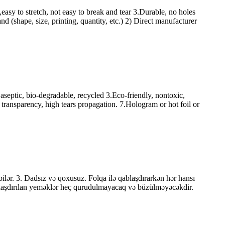
sy to stretch, not easy to break and tear 3.Durable, no holes
(shape, size, printing, quantity, etc.) 2) Direct manufacturer
, aseptic, bio-degradable, recycled 3.Eco-friendly, nontoxic,
 transparency, high tears propagation. 7.Hologram or hot foil or
ilər. 3. Dadsız və qoxusuz. Folqa ilə qablaşdırarkən hər hansı
ablaşdırılan yeməklər heç qurudulmayacaq və büzülməyəcəkdir.