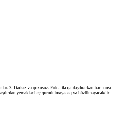
ilər. 3. Dadsız və qoxusuz. Folqa ilə qablaşdırarkən hər hansı
ablaşdırılan yeməklər heç qurudulmayacaq və büzülməyəcəkdir.