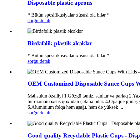
Disposable plastic aprons
* Bütün spesifikasiyalar xüsusi ola bilər *
sorğu
detalı
Birdəfəlik plastik əlcəklər
* Bütün spesifikasiyalar xüsusi ola bilər *
sorğu
detalı
OEM Customized Disposable Sauce Cups W
Məhsulun özəlliyi 1.Gözgü təmiz, sanitar və parlaq 2.Yaxş
bir özünəməxsus qoxudan çəkinə bilər. 4.Opaque günəş şü
6.Aluminium folqa həm aşağı, həm də yüksək ...
sorğu
detalı
Good quality Recyclable Plastic Cups - Dis