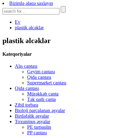
Bizimlə əlaqə saxlayın
Ev
plastik əlcəklər
plastik əlcəklər
Kateqoriyalar
Alış çantası
Geyim çantası
Qida çantası
Supermarket çantası
Qida çantası
Mürəkkəb çanta
Tək qatlı çanta
Zibil torbası
Bioloji parçalanan əşyalar
Birdəfəlik əşyalar
Toxunmuş əşyalar
PE tarpaulin
PP çantası