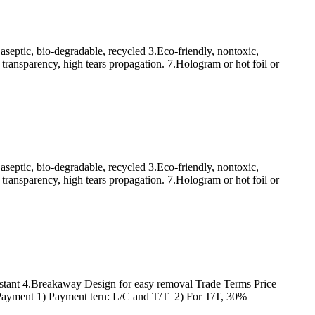
, aseptic, bio-degradable, recycled 3.Eco-friendly, nontoxic,
 transparency, high tears propagation. 7.Hologram or hot foil or
, aseptic, bio-degradable, recycled 3.Eco-friendly, nontoxic,
 transparency, high tears propagation. 7.Hologram or hot foil or
istant 4.Breakaway Design for easy removal Trade Terms Price
ce Payment 1) Payment tern: L/C and T/T 2) For T/T, 30%