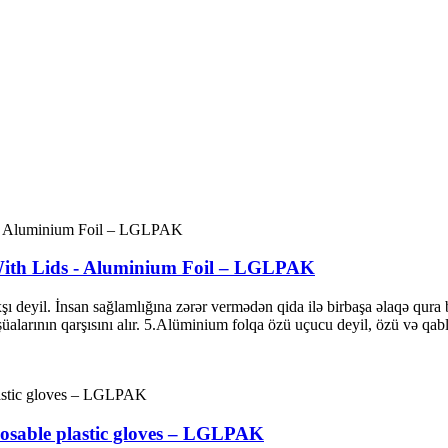
ith Lids - Aluminium Foil – LGLPAK
ı deyil. İnsan sağlamlığına zərər vermədən qida ilə birbaşa əlaqə qura b
alarının qarşısını alır. 5.Alüminium folqa özü uçucu deyil, özü və q
posable plastic gloves – LGLPAK