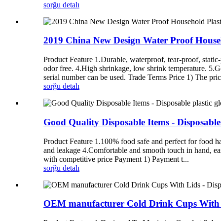
sorğu
detalı
2019 China New Design Water Proof Househ
Product Feature 1.Durable, waterproof, tear-proof, static-p
odor free. 4.High shrinkage, low shrink temperature. 5.Go
serial number can be used. Trade Terms Price 1) The pric
sorğu
detalı
Good Quality Disposable Items - Disposabl
Product Feature 1.100% food safe and perfect for food ha
and leakage 4.Comfortable and smooth touch in hand, easy
with competitive price Payment 1) Payment t...
sorğu
detalı
OEM manufacturer Cold Drink Cups With L