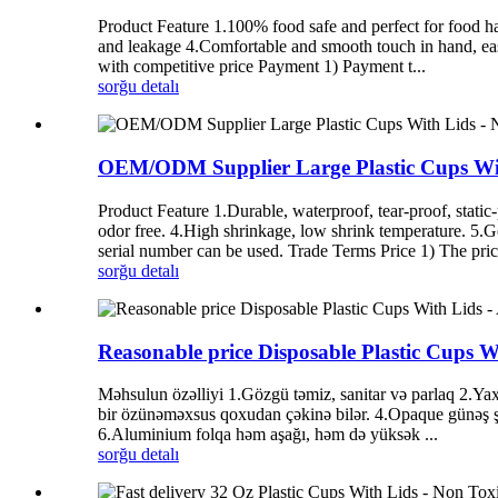
Product Feature 1.100% food safe and perfect for food ha
and leakage 4.Comfortable and smooth touch in hand, easy
with competitive price Payment 1) Payment t...
sorğu
detalı
OEM/ODM Supplier Large Plastic Cups Wit
Product Feature 1.Durable, waterproof, tear-proof, static-p
odor free. 4.High shrinkage, low shrink temperature. 5.Go
serial number can be used. Trade Terms Price 1) The pric
sorğu
detalı
Reasonable price Disposable Plastic Cups
Məhsulun özəlliyi 1.Gözgü təmiz, sanitar və parlaq 2.Yaxş
bir özünəməxsus qoxudan çəkinə bilər. 4.Opaque günəş şü
6.Aluminium folqa həm aşağı, həm də yüksək ...
sorğu
detalı