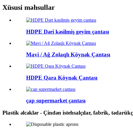
Xüsusi məhsullar
HDPE Dəri kəsilmiş geyim çantası
Mavi / Ağ Zolaqlı Köynək Çantası
HDPE Qara Köynək Çantası
çap supermarket çantası
Plastik əlcəklər - Çindən istehsalçılar, fabrik, tədarük