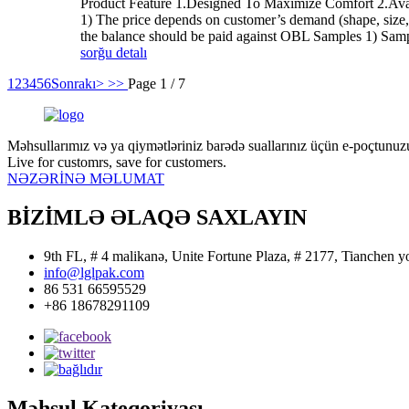
Product Feature 1.Designed To Maximize Comfort 2.Avail
1) The price depends on customer’s demand (shape, size, 
the balance should be paid against OBL Samples 1) Sampl
sorğu
detalı
1
2
3
4
5
6
Sonrakı>
>>
Page 1 / 7
Məhsullarımız və ya qiymətləriniz barədə suallarınız üçün e-poçtunuz
Live for customrs, save for customers.
NƏZƏRİNƏ MƏLUMAT
BİZİMLƏ ƏLAQƏ SAXLAYIN
9th FL, # 4 malikanə, Unite Fortune Plaza, # 2177, Tianchen yo
info@lglpak.com
86 531 66595529
+86 18678291109
Məhsul Kateqoriyası