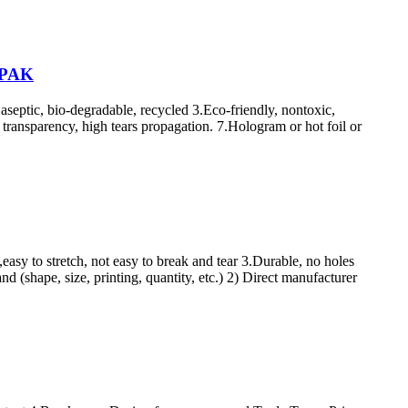
GLPAK
, aseptic, bio-degradable, recycled 3.Eco-friendly, nontoxic,
 transparency, high tears propagation. 7.Hologram or hot foil or
sy to stretch, not easy to break and tear 3.Durable, no holes
(shape, size, printing, quantity, etc.) 2) Direct manufacturer