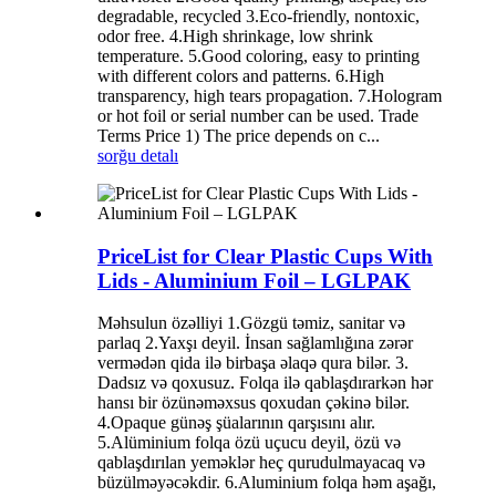
degradable, recycled 3.Eco-friendly, nontoxic,
odor free. 4.High shrinkage, low shrink
temperature. 5.Good coloring, easy to printing
with different colors and patterns. 6.High
transparency, high tears propagation. 7.Hologram
or hot foil or serial number can be used. Trade
Terms Price 1) The price depends on c...
sorğu
detalı
PriceList for Clear Plastic Cups With
Lids - Aluminium Foil – LGLPAK
Məhsulun özəlliyi 1.Gözgü təmiz, sanitar və
parlaq 2.Yaxşı deyil. İnsan sağlamlığına zərər
vermədən qida ilə birbaşa əlaqə qura bilər. 3.
Dadsız və qoxusuz. Folqa ilə qablaşdırarkən hər
hansı bir özünəməxsus qoxudan çəkinə bilər.
4.Opaque günəş şüalarının qarşısını alır.
5.Alüminium folqa özü uçucu deyil, özü və
qablaşdırılan yeməklər heç qurudulmayacaq və
büzülməyəcəkdir. 6.Aluminium folqa həm aşağı,