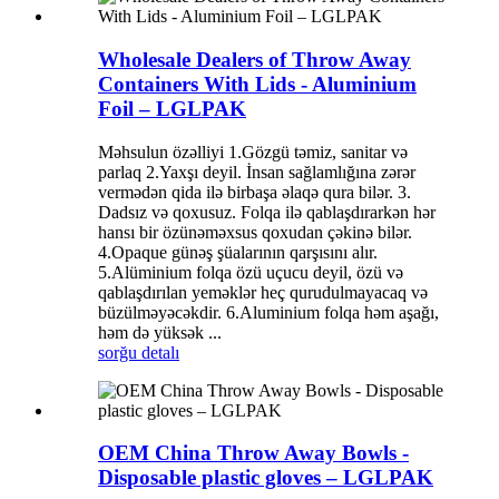
Wholesale Dealers of Throw Away
Containers With Lids - Aluminium
Foil – LGLPAK
Məhsulun özəlliyi 1.Gözgü təmiz, sanitar və
parlaq 2.Yaxşı deyil. İnsan sağlamlığına zərər
vermədən qida ilə birbaşa əlaqə qura bilər. 3.
Dadsız və qoxusuz. Folqa ilə qablaşdırarkən hər
hansı bir özünəməxsus qoxudan çəkinə bilər.
4.Opaque günəş şüalarının qarşısını alır.
5.Alüminium folqa özü uçucu deyil, özü və
qablaşdırılan yeməklər heç qurudulmayacaq və
büzülməyəcəkdir. 6.Aluminium folqa həm aşağı,
həm də yüksək ...
sorğu
detalı
OEM China Throw Away Bowls -
Disposable plastic gloves – LGLPAK