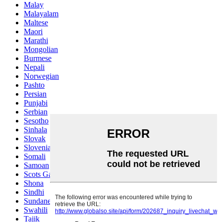
Malay
Malayalam
Maltese
Maori
Marathi
Mongolian
Burmese
Nepali
Norwegian
Pashto
Persian
Punjabi
Serbian
Sesotho
Sinhala
Slovak
Slovenian
Somali
Samoan
Scots Gaelic
Shona
Sindhi
Sundanese
Swahili
Tajik