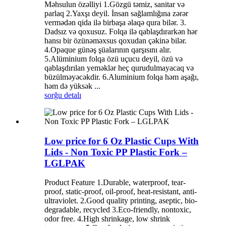
Məhsulun özəlliyi 1.Gözgü təmiz, sanitar və
parlaq 2.Yaxşı deyil. İnsan sağlamlığına zərər
vermədən qida ilə birbaşa əlaqə qura bilər. 3.
Dadsız və qoxusuz. Folqa ilə qablaşdırarkən hər
hansı bir özünəməxsus qoxudan çəkinə bilər.
4.Opaque günəş şüalarının qarşısını alır.
5.Alüminium folqa özü uçucu deyil, özü və
qablaşdırılan yeməklər heç qurudulmayacaq və
büzülməyəcəkdir. 6.Aluminium folqa həm aşağı,
həm də yüksək ...
sorğu
detalı
Low price for 6 Oz Plastic Cups With
Lids - Non Toxic PP Plastic Fork –
LGLPAK
Product Feature 1.Durable, waterproof, tear-
proof, static-proof, oil-proof, heat-resistant, anti-
ultraviolet. 2.Good quality printing, aseptic, bio-
degradable, recycled 3.Eco-friendly, nontoxic,
odor free. 4.High shrinkage, low shrink