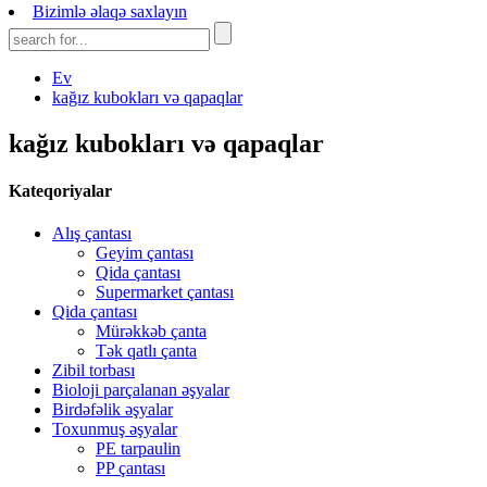
Bizimlə əlaqə saxlayın
Ev
kağız kubokları və qapaqlar
kağız kubokları və qapaqlar
Kateqoriyalar
Alış çantası
Geyim çantası
Qida çantası
Supermarket çantası
Qida çantası
Mürəkkəb çanta
Tək qatlı çanta
Zibil torbası
Bioloji parçalanan əşyalar
Birdəfəlik əşyalar
Toxunmuş əşyalar
PE tarpaulin
PP çantası