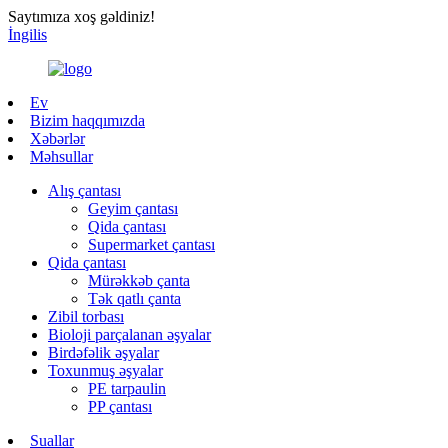
Saytımıza xoş gəldiniz!
İngilis
Ev
Bizim haqqımızda
Xəbərlər
Məhsullar
Alış çantası
Geyim çantası
Qida çantası
Supermarket çantası
Qida çantası
Mürəkkəb çanta
Tək qatlı çanta
Zibil torbası
Bioloji parçalanan əşyalar
Birdəfəlik əşyalar
Toxunmuş əşyalar
PE tarpaulin
PP çantası
Suallar