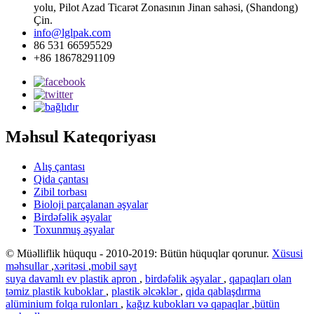
yolu, Pilot Azad Ticarət Zonasının Jinan sahəsi, (Shandong)
Çin.
info@lglpak.com
86 531 66595529
+86 18678291109
Məhsul Kateqoriyası
Alış çantası
Qida çantası
Zibil torbası
Bioloji parçalanan əşyalar
Birdəfəlik əşyalar
Toxunmuş əşyalar
© Müəlliflik hüququ - 2010-2019: Bütün hüquqlar qorunur.
Xüsusi
məhsullar
,
xəritəsi
,
mobil sayt
suya davamlı ev plastik apron
,
birdəfəlik əşyalar
,
qapaqları olan
təmiz plastik kuboklar
,
plastik əlcəklər
,
qida qablaşdırma
alüminium folqa rulonları
,
kağız kubokları və qapaqlar
,
bütün