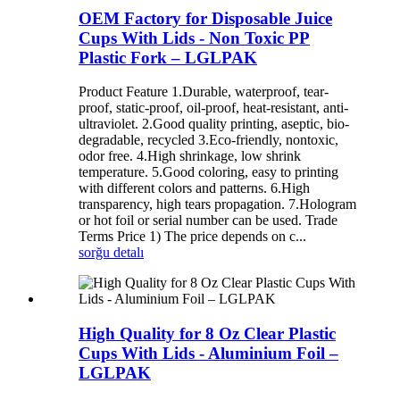
OEM Factory for Disposable Juice
Cups With Lids - Non Toxic PP
Plastic Fork – LGLPAK
Product Feature 1.Durable, waterproof, tear-
proof, static-proof, oil-proof, heat-resistant, anti-
ultraviolet. 2.Good quality printing, aseptic, bio-
degradable, recycled 3.Eco-friendly, nontoxic,
odor free. 4.High shrinkage, low shrink
temperature. 5.Good coloring, easy to printing
with different colors and patterns. 6.High
transparency, high tears propagation. 7.Hologram
or hot foil or serial number can be used. Trade
Terms Price 1) The price depends on c...
sorğu
detalı
High Quality for 8 Oz Clear Plastic
Cups With Lids - Aluminium Foil –
LGLPAK