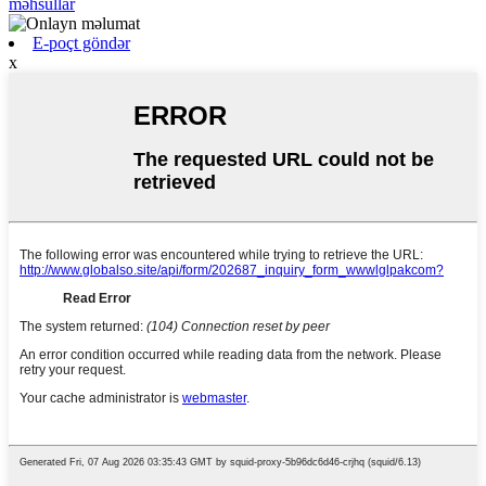
məhsullar
E-poçt göndər
x