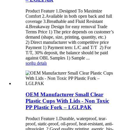
Product Feature 1.Designed To Maximize
Comfort 2.Available in both open back and full
coverage 3.Breathable and Fluid Resistant
4.Breakaway Design for easy removal Trade
Terms Price 1) The price depends on customer’s
demand (shape, size, printing, quantity, etc.)
2) Direct manufacturer with competitive price
Payment 1) Payment tern: L/C and T/T 2) For
T/T, 30% deposit, the balance should be paid
against OBL Samples 1) Sample ...
sorğu
detalı
OEM Manufacturer Small Clear
Plastic Cups With Lids - Non Toxic
PP Plastic Fork – LGLPAK
Product Feature 1.Durable, waterproof, tear-
proof, static-proof, oil-proof, heat-resistant, anti-
ultraviolet. 2.Good quality printing, aseptic, bio-