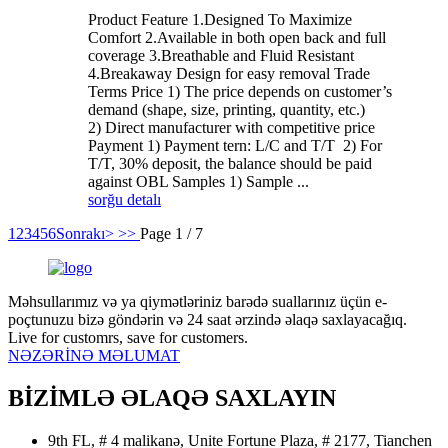
Product Feature 1.Designed To Maximize
Comfort 2.Available in both open back and full
coverage 3.Breathable and Fluid Resistant
4.Breakaway Design for easy removal Trade
Terms Price 1) The price depends on customer’s
demand (shape, size, printing, quantity, etc.)
2) Direct manufacturer with competitive price
Payment 1) Payment tern: L/C and T/T 2) For
T/T, 30% deposit, the balance should be paid
against OBL Samples 1) Sample ...
sorğu
detalı
1
2
3
4
5
6
Sonrakı>
>>
Page 1 / 7
Məhsullarımız və ya qiymətləriniz barədə suallarınız üçün e-
poçtunuzu bizə göndərin və 24 saat ərzində əlaqə saxlayacağıq.
Live for customrs, save for customers.
NƏZƏRİNƏ MƏLUMAT
BİZİMLƏ ƏLAQƏ SAXLAYIN
9th FL, # 4 malikanə, Unite Fortune Plaza, # 2177, Tianchen