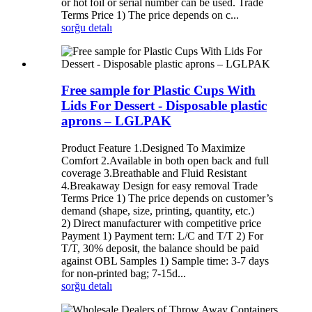
or hot foil or serial number can be used. Trade
Terms Price 1) The price depends on c...
sorğu
detalı
Free sample for Plastic Cups With
Lids For Dessert - Disposable plastic
aprons – LGLPAK
Product Feature 1.Designed To Maximize
Comfort 2.Available in both open back and full
coverage 3.Breathable and Fluid Resistant
4.Breakaway Design for easy removal Trade
Terms Price 1) The price depends on customer’s
demand (shape, size, printing, quantity, etc.)
2) Direct manufacturer with competitive price
Payment 1) Payment tern: L/C and T/T 2) For
T/T, 30% deposit, the balance should be paid
against OBL Samples 1) Sample time: 3-7 days
for non-printed bag; 7-15d...
sorğu
detalı