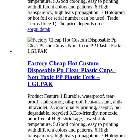
temperature. 5.Good coloring, easy to printing
with different colors and patterns. 6.High
transparency, high tears propagation. 7.Hologram
or hot foil or serial number can be used. Trade
Terms Price 1) The price depends on c...
sorğu
detalı
Factory Cheap Hot Custom
Disposable Pp Clear Plastic Cups -
Non Toxic PP Plastic Fork –
LGLPAK
Product Feature 1.Durable, waterproof, tear-
proof, static-proof, oil-proof, heat-resistant, anti-
ultraviolet. 2.Good quality printing, aseptic, bio-
degradable, recycled 3.Eco-friendly, nontoxic,
odor free. 4.High shrinkage, low shrink
temperature. 5.Good coloring, easy to printing
with different colors and patterns. 6.High
transparency, high tears propagation. 7.Hologram