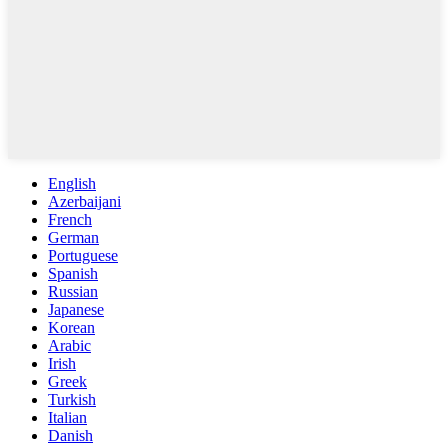
English
Azerbaijani
French
German
Portuguese
Spanish
Russian
Japanese
Korean
Arabic
Irish
Greek
Turkish
Italian
Danish