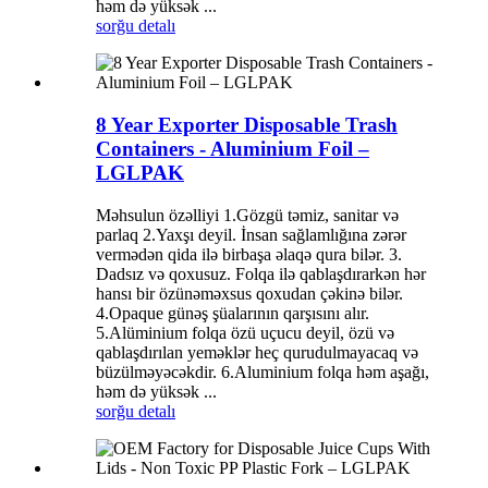
həm də yüksək ...
sorğu
detalı
8 Year Exporter Disposable Trash
Containers - Aluminium Foil –
LGLPAK
Məhsulun özəlliyi 1.Gözgü təmiz, sanitar və
parlaq 2.Yaxşı deyil. İnsan sağlamlığına zərər
vermədən qida ilə birbaşa əlaqə qura bilər. 3.
Dadsız və qoxusuz. Folqa ilə qablaşdırarkən hər
hansı bir özünəməxsus qoxudan çəkinə bilər.
4.Opaque günəş şüalarının qarşısını alır.
5.Alüminium folqa özü uçucu deyil, özü və
qablaşdırılan yeməklər heç qurudulmayacaq və
büzülməyəcəkdir. 6.Aluminium folqa həm aşağı,
həm də yüksək ...
sorğu
detalı