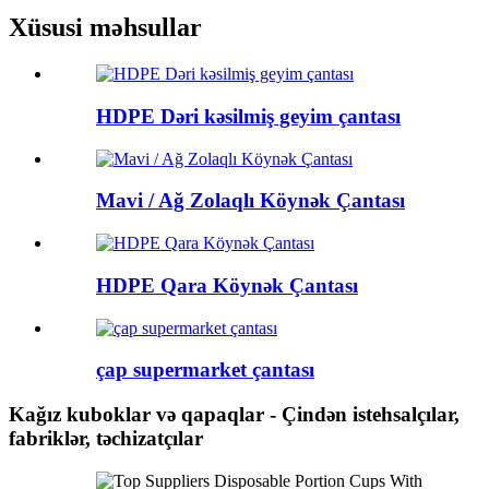
Xüsusi məhsullar
HDPE Dəri kəsilmiş geyim çantası
Mavi / Ağ Zolaqlı Köynək Çantası
HDPE Qara Köynək Çantası
çap supermarket çantası
Kağız kuboklar və qapaqlar - Çindən istehsalçılar,
fabriklər, təchizatçılar