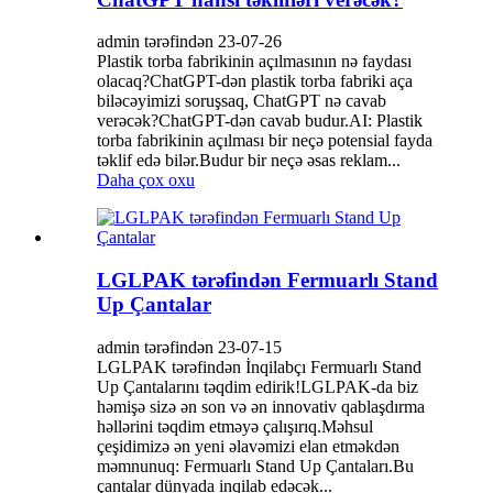
admin tərəfindən 23-07-26
Plastik torba fabrikinin açılmasının nə faydası
olacaq?ChatGPT-dən plastik torba fabriki aça
biləcəyimizi soruşsaq, ChatGPT nə cavab
verəcək?ChatGPT-dən cavab budur.AI: Plastik
torba fabrikinin açılması bir neçə potensial fayda
təklif edə bilər.Budur bir neçə əsas reklam...
Daha çox oxu
LGLPAK tərəfindən Fermuarlı Stand
Up Çantalar
admin tərəfindən 23-07-15
LGLPAK tərəfindən İnqilabçı Fermuarlı Stand
Up Çantalarını təqdim edirik!LGLPAK-da biz
həmişə sizə ən son və ən innovativ qablaşdırma
həllərini təqdim etməyə çalışırıq.Məhsul
çeşidimizə ən yeni əlavəmizi elan etməkdən
məmnunuq: Fermuarlı Stand Up Çantaları.Bu
çantalar dünyada inqilab edəcək...