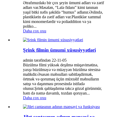
Ətrafımızdakı bir çox şeyin ümumi adları və zərif
adları var.Məsələn, “Lalə fidanı” kimi tanınan
yaşıl bitki nəfis şəkildə “humus” adlanır.Əslində,
plastiklərin də zərif adları var.Plastiklər xammal
kimi monomerlərdir və poliaddition və ya
poliko...
Daha çox oxu
Şrink filmin ümumi xüsusiyyətləri
admin tərəfindən 22-11-05
Büzülmə filmi yüksək deşilmə müqavimətinə,
yaxşı büzülməyə və müəyyən büzülmə stresinə
malikdir.Əsasən məhsulları sabitləşdirmək,
örtmək və qorumaq üçün müxtəlif məhsulların
satışı və daşınması prosesində istifadə
olunur.Şrink qablaşdırma təkcə gözəl görünmür,
həm də nəmə davamlı, tozdan qoruyan...
Daha çox oxu
Jilet çantasının adının mənşəyi və