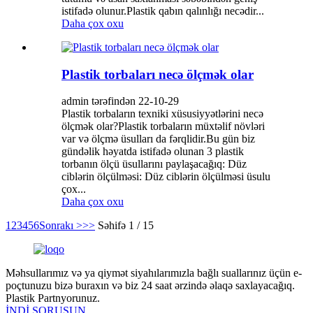
istifadə olunur.Plastik qabın qalınlığı necədir...
Daha çox oxu
Plastik torbaları necə ölçmək olar
admin tərəfindən 22-10-29
Plastik torbaların texniki xüsusiyyətlərini necə
ölçmək olar?Plastik torbaların müxtəlif növləri
var və ölçmə üsulları da fərqlidir.Bu gün biz
gündəlik həyatda istifadə olunan 3 plastik
torbanın ölçü üsullarını paylaşacağıq: Düz
ciblərin ölçülməsi: Düz ciblərin ölçülməsi üsulu
çox...
Daha çox oxu
1
2
3
4
5
6
Sonrakı >
>>
Səhifə 1 / 15
Məhsullarımız və ya qiymət siyahılarımızla bağlı suallarınız üçün e-
poçtunuzu bizə buraxın və biz 24 saat ərzində əlaqə saxlayacağıq.
Plastik Partnyorunuz.
İNDİ SORUŞUN