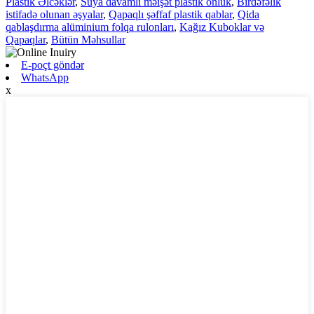
Plastik Əlcəklər
,
Suya davamlı məişət plastik önlük
,
Birdəfəlik
istifadə olunan əşyalar
,
Qapaqlı şəffaf plastik qablar
,
Qida
qablaşdırma alüminium folqa rulonları
,
Kağız Kuboklar və
Qapaqlar
,
Bütün Məhsullar
E-poçt göndər
WhatsApp
x