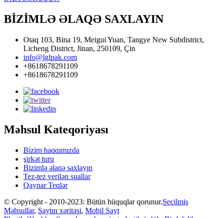
BİZİMLƏ ƏLAQƏ SAXLAYIN
Otaq 103, Bina 19, Meigui Yuan, Tangye New Subdistrict,
Licheng District, Jinan, 250109, Çin
info@lglpak.com
+8618678291109
+8618678291109
Məhsul Kateqoriyası
Bizim haqqımızda
şirkət turu
Bizimlə əlaqə saxlayın
Tez-tez verilən suallar
Qaynar Teqlər
© Copyright - 2010-2023: Bütün hüquqlar qorunur.
Seçilmiş
Məhsullar
,
Saytın xəritəsi
,
Mobil Sayt