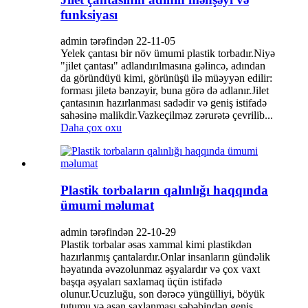
funksiyası
admin tərəfindən 22-11-05
Yelek çantası bir növ ümumi plastik torbadır.Niyə
"jilet çantası" adlandırılmasına gəlincə, adından
da göründüyü kimi, görünüşü ilə müəyyən edilir:
forması jiletə bənzəyir, buna görə də adlanır.Jilet
çantasının hazırlanması sadədir və geniş istifadə
sahəsinə malikdir.Vazkeçilməz zərurətə çevrilib...
Daha çox oxu
Plastik torbaların qalınlığı haqqında
ümumi məlumat
admin tərəfindən 22-10-29
Plastik torbalar əsas xammal kimi plastikdən
hazırlanmış çantalardır.Onlar insanların gündəlik
həyatında əvəzolunmaz əşyalardır və çox vaxt
başqa əşyaları saxlamaq üçün istifadə
olunur.Ucuzluğu, son dərəcə yüngülliyi, böyük
tutumu və asan saxlanması səbəbindən geniş