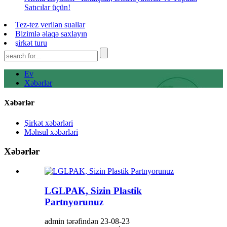
Satıcılar üçün!
Tez-tez verilən suallar
Bizimlə əlaqə saxlayın
şirkət turu
Ev
Xəbərlər
Xəbərlər
Şirkət xəbərləri
Məhsul xəbərləri
Xəbərlər
LGLPAK, Sizin Plastik
Partnyorunuz
admin tərəfindən 23-08-23