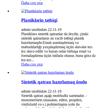
Daha çox oxu
Plastiklərin tətbiqi
admin tərəfindən 22-11-19
Plastiklərə sintetik qatranlar da deyilir, çünki
sintetik qatranların ən vacib tətbiqi plastik
hazırlamaqdır.Emalı asanlaşdırmaq və
məhsuldarlığı yaxşılaşdırmaq üçün əlavələr tez-
tez əlavə edilir və bəzən onlar birbaşa emal və
formalaşdırma üçün istifadə olunur, buna görə də
tez-tez...
Daha çox oxu
Sintetik qatran hazırlamaq üsulu
admin tərəfindən 22-11-19
Sintetik qatran aşağı molekullu xammalın –
monomerlərin (məsələn, etilen, propilen,
vinilxlorid və s.) polimerləşmə yolu ilə