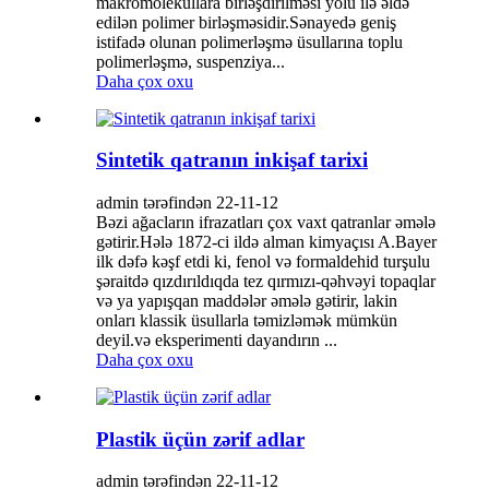
makromolekullara birləşdirilməsi yolu ilə əldə
edilən polimer birləşməsidir.Sənayedə geniş
istifadə olunan polimerləşmə üsullarına toplu
polimerləşmə, suspenziya...
Daha çox oxu
Sintetik qatranın inkişaf tarixi
admin tərəfindən 22-11-12
Bəzi ağacların ifrazatları çox vaxt qatranlar əmələ
gətirir.Hələ 1872-ci ildə alman kimyaçısı A.Bayer
ilk dəfə kəşf etdi ki, fenol və formaldehid turşulu
şəraitdə qızdırıldıqda tez qırmızı-qəhvəyi topaqlar
və ya yapışqan maddələr əmələ gətirir, lakin
onları klassik üsullarla təmizləmək mümkün
deyil.və eksperimenti dayandırın ...
Daha çox oxu
Plastik üçün zərif adlar
admin tərəfindən 22-11-12