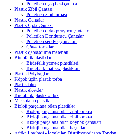
Polietilen uşaq bezi çantası
Plastik Zibil Çantası
Polietilen zibil torbası
Plastik Çantalar
Plastik Qida Çantası
Polietilen qida qoruyucu çantalar
Polietilen Dondurucu Çantalar
Polietilen sendviç çantaları
Çörək torbaları
Plastik qablaşdırma materialı
Birdəfəlik plastiklər
Birdəfəlik yemək plastikləri
Birdəfəlik mətbəx plastikləri
Plastik Polybaglar
Köpək üçün plastik torba
Plastik film
Plastik əlcəklər
Birdəfəlik plastik önlük
Maskalama plastik
Bioloji parçalana bilən plastiklər
Bioloji parçalana bilən zibil torbası
Bioloji parçalana bilən zibil torbası
Bioloji parçalana bilən köynək çantaları
Bioloji parçalana bilən başqaları
Afrika Layihəsi - İdxalçılar, Distribyutorlar və Topdan