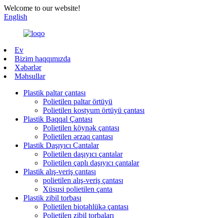
Welcome to our website!
English
Ev
Bizim haqqımızda
Xəbərlər
Məhsullar
Plastik paltar çantası
Polietilen paltar örtüyü
Polietilen kostyum örtüyü çantası
Plastik Baqqal Çantası
Polietilen köynək çantası
Polietilen ərzaq çantası
Plastik Daşıyıcı Çantalar
Polietilen daşıyıcı çantalar
Polietilen çaplı daşıyıcı çantalar
Plastik alış-veriş çantası
polietilen alış-veriş çantası
Xüsusi polietilen çanta
Plastik zibil torbası
Polietilen biotəhlükə çantası
Polietilen zibil torbaları