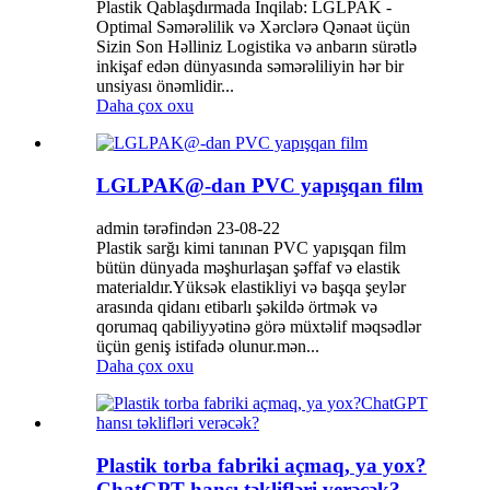
Plastik Qablaşdırmada İnqilab: LGLPAK -
Optimal Səmərəlilik və Xərclərə Qənaət üçün
Sizin Son Həlliniz Logistika və anbarın sürətlə
inkişaf edən dünyasında səmərəliliyin hər bir
unsiyası önəmlidir...
Daha çox oxu
LGLPAK@-dan PVC yapışqan film
admin tərəfindən 23-08-22
Plastik sarğı kimi tanınan PVC yapışqan film
bütün dünyada məşhurlaşan şəffaf və elastik
materialdır.Yüksək elastikliyi və başqa şeylər
arasında qidanı etibarlı şəkildə örtmək və
qorumaq qabiliyyətinə görə müxtəlif məqsədlər
üçün geniş istifadə olunur.mən...
Daha çox oxu
Plastik torba fabriki açmaq, ya yox?
ChatGPT hansı təklifləri verəcək?