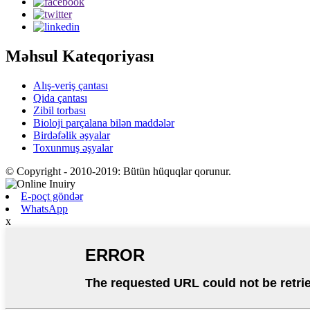
Məhsul Kateqoriyası
Alış-veriş çantası
Qida çantası
Zibil torbası
Bioloji parçalana bilən maddələr
Birdəfəlik əşyalar
Toxunmuş əşyalar
© Copyright - 2010-2019: Bütün hüquqlar qorunur.
E-poçt göndər
WhatsApp
x