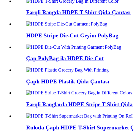
Fərqli Rəngdə HDPE T-Shirt Qida Çantası
HDPE Stripe Die-Cut Geyim PolyBag
Çap PolyBag ilə HDPE Die-Cut
Çaplı HDPE Plastik Qida Çantası
Fərqli Rənglərdə HDPE Stripe T-Shirt Qida
Ruloda Çaplı HDPE T-Shirt Supermarket Ç