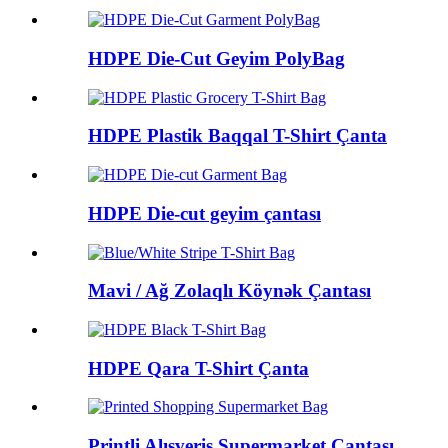
HDPE Die-Cut Geyim PolyBag
HDPE Plastik Baqqal T-Shirt Çanta
HDPE Die-cut geyim çantası
Mavi / Ağ Zolaqlı Köynək Çantası
HDPE Qara T-Shirt Çanta
Printli Alışveriş Supermarket Çantası