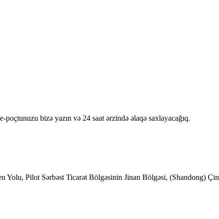
e-poçtunuzu bizə yazın və 24 saat ərzində əlaqə saxlayacağıq.
en Yolu, Pilot Sərbəst Ticarət Bölgəsinin Jinan Bölgəsi, (Shandong) Çin