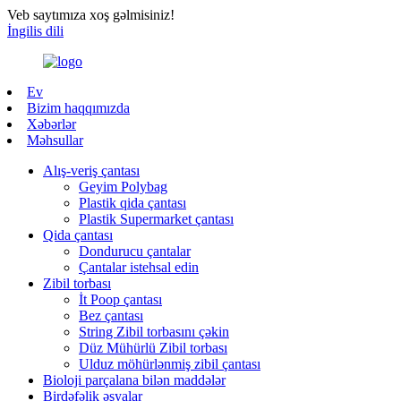
Veb saytımıza xoş gəlmisiniz!
İngilis dili
Ev
Bizim haqqımızda
Xəbərlər
Məhsullar
Alış-veriş çantası
Geyim Polybag
Plastik qida çantası
Plastik Supermarket çantası
Qida çantası
Dondurucu çantalar
Çantalar istehsal edin
Zibil torbası
İt Poop çantası
Bez çantası
String Zibil torbasını çəkin
Düz Mühürlü Zibil torbası
Ulduz möhürlənmiş zibil çantası
Bioloji parçalana bilən maddələr
Birdəfəlik əşyalar