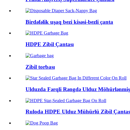
Birdəfəlik uşaq bezi kisəsi-bezli çanta
HDPE Zibil Çantası
Zibil torbası
Ulduzda Fərqli Rəngdə Ulduz Möhürlənmiş 
Ruloda HDPE Ulduz Mühürlü Zibil Çantas