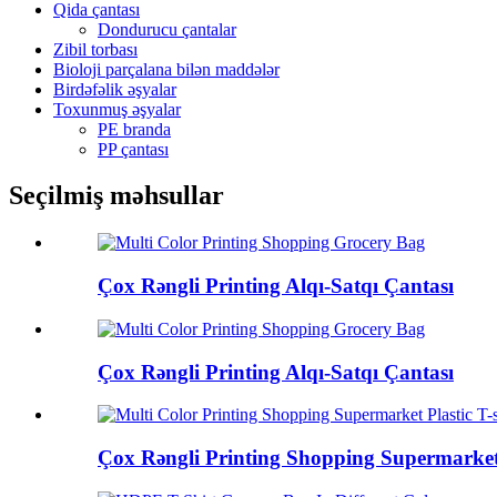
Qida çantası
Dondurucu çantalar
Zibil torbası
Bioloji parçalana bilən maddələr
Birdəfəlik əşyalar
Toxunmuş əşyalar
PE branda
PP çantası
Seçilmiş məhsullar
Çox Rəngli Printing Alqı-Satqı Çantası
Çox Rəngli Printing Alqı-Satqı Çantası
Çox Rəngli Printing Shopping Supermarket P