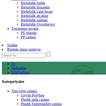
Birdəfəlik önlük
Birdəfəlik fincanlar
Birdəfəlik çatal bıçaq
Birdəfəlik əlcəklər
Birdəfəlik qalmaq
Birdəfəlik Oversleeves
Toxunmuş əşyalar
PE branda
PP çantası
Suallar
Bizimlə əlaqə saxlayın
Ev
Məhsullar
Zibil torbası
Kateqoriyalar
Alış-veriş çantası
Geyim Polybag
Plastik qida çantası
Plastik Supermarket çantası