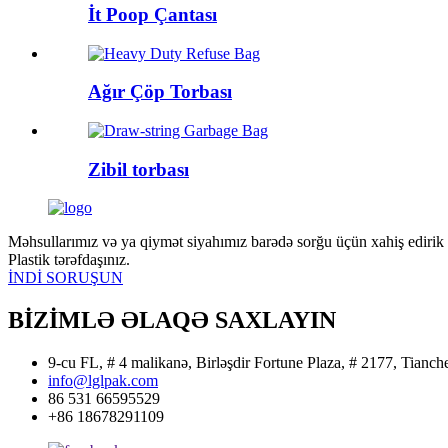
İt Poop Çantası
Ağır Çöp Torbası
Zibil torbası
Məhsullarımız və ya qiymət siyahımız barədə sorğu üçün xahiş edirik 
Plastik tərəfdaşınız.
İNDİ SORUŞUN
BİZİMLƏ ƏLAQƏ SAXLAYIN
9-cu FL, # 4 malikanə, Birləşdir Fortune Plaza, # 2177, Tianch
info@lglpak.com
86 531 66595529
+86 18678291109