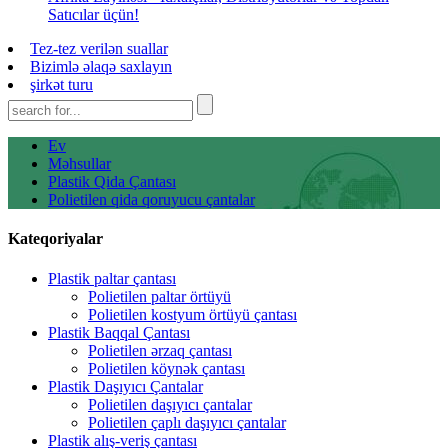
Satıcılar üçün!
Tez-tez verilən suallar
Bizimlə əlaqə saxlayın
şirkət turu
Ev
Məhsullar
Plastik Qida Çantası
Polietilen qida qoruyucu çantalar
Kateqoriyalar
Plastik paltar çantası
Polietilen paltar örtüyü
Polietilen kostyum örtüyü çantası
Plastik Baqqal Çantası
Polietilen ərzaq çantası
Polietilen köynək çantası
Plastik Daşıyıcı Çantalar
Polietilen daşıyıcı çantalar
Polietilen çaplı daşıyıcı çantalar
Plastik alış-veriş çantası