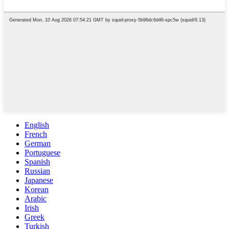
English
French
German
Portuguese
Spanish
Russian
Japanese
Korean
Arabic
Irish
Greek
Turkish