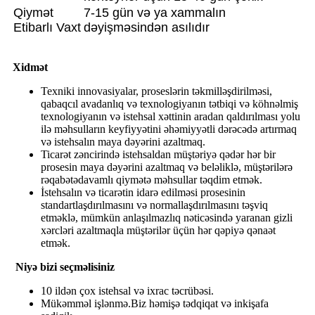
Qiymət
7-15 gün və ya xammalın
Etibarlı Vaxt
dəyişməsindən asılıdır
Xidmət
Texniki innovasiyalar, proseslərin təkmilləşdirilməsi,
qabaqcıl avadanlıq və texnologiyanın tətbiqi və köhnəlmiş
texnologiyanın və istehsal xəttinin aradan qaldırılması yolu
ilə məhsulların keyfiyyətini əhəmiyyətli dərəcədə artırmaq
və istehsalın maya dəyərini azaltmaq.
Ticarət zəncirində istehsaldan müştəriyə qədər hər bir
prosesin maya dəyərini azaltmaq və beləliklə, müştərilərə
rəqabətədavamlı qiymətə məhsullar təqdim etmək.
İstehsalın və ticarətin idarə edilməsi prosesinin
standartlaşdırılmasını və normallaşdırılmasını təşviq
etməklə, mümkün anlaşılmazlıq nəticəsində yaranan gizli
xərcləri azaltmaqla müştərilər üçün hər qəpiyə qənaət
etmək.
Niyə bizi seçməlisiniz
10 ildən çox istehsal və ixrac təcrübəsi.
Mükəmməl işlənmə.Biz həmişə tədqiqat və inkişafa