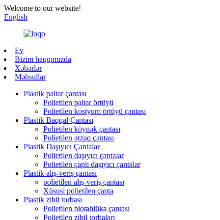
Welcome to our website!
English
Ev
Bizim haqqımızda
Xəbərlər
Məhsullar
Plastik paltar çantası
Polietilen paltar örtüyü
Polietilen kostyum örtüyü çantası
Plastik Baqqal Çantası
Polietilen köynək çantası
Polietilen ərzaq çantası
Plastik Daşıyıcı Çantalar
Polietilen daşıyıcı çantalar
Polietilen çaplı daşıyıcı çantalar
Plastik alış-veriş çantası
polietilen alış-veriş çantası
Xüsusi polietilen çanta
Plastik zibil torbası
Polietilen biotəhlükə çantası
Polietilen zibil torbaları