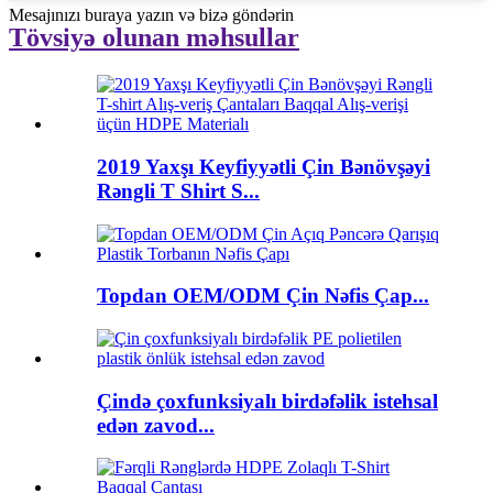
Mesajınızı buraya yazın və bizə göndərin
Tövsiyə olunan məhsullar
2019 Yaxşı Keyfiyyətli Çin Bənövşəyi
Rəngli T Shirt S...
Topdan OEM/ODM Çin Nəfis Çap...
Çində çoxfunksiyalı birdəfəlik istehsal
edən zavod...