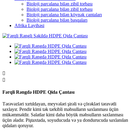
Bioloji parçalana bilən zibil torbası
Bioloji parçalana bilən zibil torbası
Bioloji parçalana bilən köynək çantaları
Bioloji parçalana bilən başqaları
Afrika Layihəsi


Fərqli Rəngdə HDPE Qida Çantası
Tərəvəzləri xırtıldayan, meyvələri şirəli və çörəkləri təravətli
saxlayır. Pendir kimi tək tərkibli məhsulların saxlanması üçün
mükəmməldir. Salatlar kimi daha böyük məhsulların saxlanması
üçün əladır. Piştaxtada, soyuducuda və ya dondurucuda saxlanılan
qidaları qoruyur.