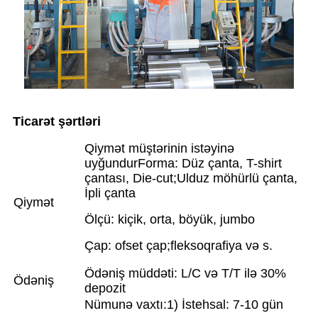
Ticarət şərtləri
Qiymət müştərinin istəyinə
uyğundur
Forma: Düz çanta, T-shirt
çantası, Die-cut;Ulduz möhürlü çanta,
İpli çanta
Qiymət
Ölçü: kiçik, orta, böyük, jumbo
Çap: ofset çap;fleksoqrafiya və s.
Ödəniş müddəti: L/C və T/T ilə 30%
Ödəniş
depozit
Nümunə vaxtı:
1) İstehsal: 7-10 gün