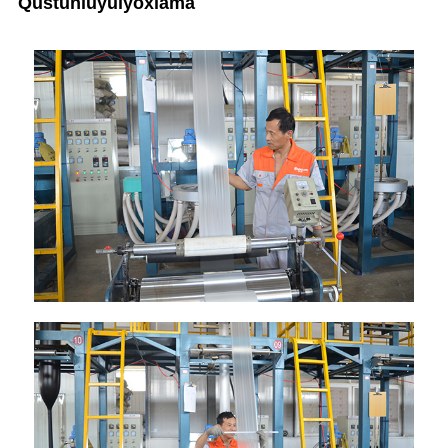
Q
üstünlüyü
i
yoxlama