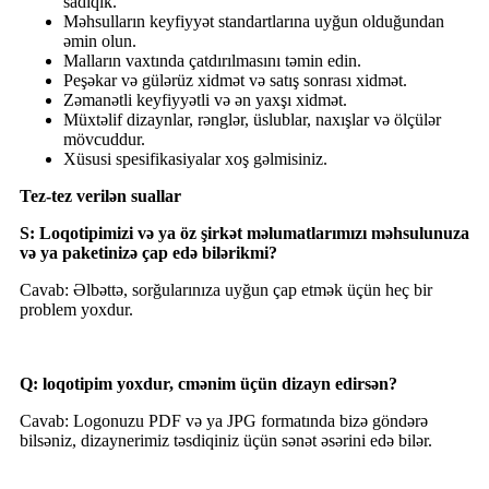
sadiqik.
Məhsulların keyfiyyət standartlarına uyğun olduğundan
əmin olun.
Malların vaxtında çatdırılmasını təmin edin.
Peşəkar və gülərüz xidmət və satış sonrası xidmət.
Zəmanətli keyfiyyətli və ən yaxşı xidmət.
Müxtəlif dizaynlar, rənglər, üslublar, naxışlar və ölçülər
mövcuddur.
Xüsusi spesifikasiyalar xoş gəlmisiniz.
Tez-tez verilən suallar
S: Loqotipimizi və ya öz şirkət məlumatlarımızı məhsulunuza
və ya paketinizə çap edə bilərikmi?
Cavab: Əlbəttə, sorğularınıza uyğun çap etmək üçün heç bir
problem yoxdur.
Q:
loqotipim yoxdur, c
mənim üçün dizayn edirsən?
Cavab: Logonuzu PDF və ya JPG formatında bizə göndərə
bilsəniz, dizaynerimiz təsdiqiniz üçün sənət əsərini edə bilər.