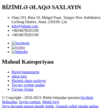
BİZİMLƏ ƏLAQƏ SAXLAYIN
Otaq 103, Bina 19, Meigui Yuan, Tangye New Subdistrict,
Licheng District, Jinan, 250109, Çin
info@lglpak.com
+8618678291109
+8618678291109
Məhsul Kateqoriyası
Bizim haqqımızda
şirkət turu
Bizimlə əlaqə saxlayın
Tez-tez verilən suallar
Qaynar Teqlər
© Copyright - 2010-2023: Bütün hüquqlar qorunur.
Seçilmiş
Məhsullar
,
Saytın xəritəsi
,
Mobil Sayt
Suya davamlı məişət plastik önlük
,
Qapaqlı şəffaf plastik qablar
,