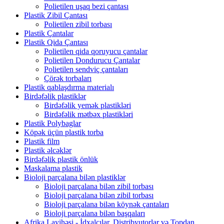
Polietilen uşaq bezi çantası
Plastik Zibil Çantası
Polietilen zibil torbası
Plastik Çantalar
Plastik Qida Çantası
Polietilen qida qoruyucu çantalar
Polietilen Dondurucu Çantalar
Polietilen sendviç çantaları
Çörək torbaları
Plastik qablaşdırma materialı
Birdəfəlik plastiklər
Birdəfəlik yemək plastikləri
Birdəfəlik mətbəx plastikləri
Plastik Polybaglar
Köpək üçün plastik torba
Plastik film
Plastik əlcəklər
Birdəfəlik plastik önlük
Maskalama plastik
Bioloji parçalana bilən plastiklər
Bioloji parçalana bilən zibil torbası
Bioloji parçalana bilən zibil torbası
Bioloji parçalana bilən köynək çantaları
Bioloji parçalana bilən başqaları
Afrika Layihəsi - İdxalçılar, Distribyutorlar və Topdan