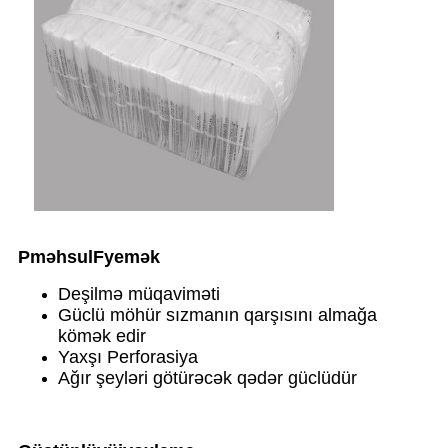
P
məhsul
F
yemək
Deşilmə müqaviməti
Güclü möhür sızmanın qarşısını almağa
kömək edir
Yaxşı Perforasiya
Ağır şeyləri götürəcək qədər güclüdür