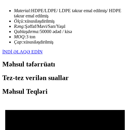
Material:
HDPE/LDPE/ LDPE təkrar emal edilmiş/ HDPE
təkrar emal edilmiş
Ölçü:
xüsusiləşdirilmiş
Rəng:
Şəffaf/Mavi/Sarı/Yaşıl
Qablaşdırma:
50000 ədəd / kisə
MOQ:
3 ton
Çap:
xüsusiləşdirilmiş
İNDİ ƏLAQƏ EDİN
Məhsul təfərrüatı
Tez-tez verilən suallar
Məhsul Teqləri