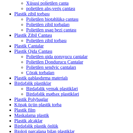
Xüsusi polietilen çanta
polietilen alış-veriş çantası
Plastik zibil torbası
Polietilen biotəhlükə çantası
Polietilen zibil torbaları
Polietilen uşaq bezi çantası
Plastik Zibil Çantası
Polietilen zibil torbası
Plastik Çantalar
Plastik Qida Çantası
Polietilen qida qoruyucu çantalar
Polietilen Dondurucu Çantalar
Polietilen sendviç çantaları
Çörək torbaları
Plastik qablaşdırma materialı
Birdəfəlik plastiklər
Birdəfəlik yemək plastikləri
Birdəfəlik mətbəx plastikləri
Plastik Polybaglar
Köpək üçün plastik torba
Plastik film
Maskalama plastik
Plastik əlcəklər
Birdəfəlik plastik önlük
Bioloji parçalana bilən plastiklər