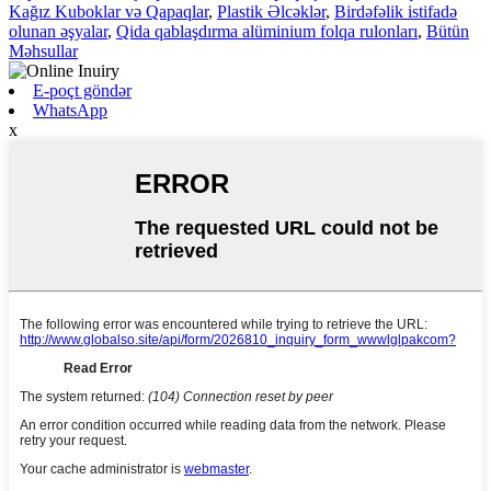
Kağız Kuboklar və Qapaqlar
,
Plastik Əlcəklər
,
Birdəfəlik istifadə
olunan əşyalar
,
Qida qablaşdırma alüminium folqa rulonları
,
Bütün
Məhsullar
E-poçt göndər
WhatsApp
x