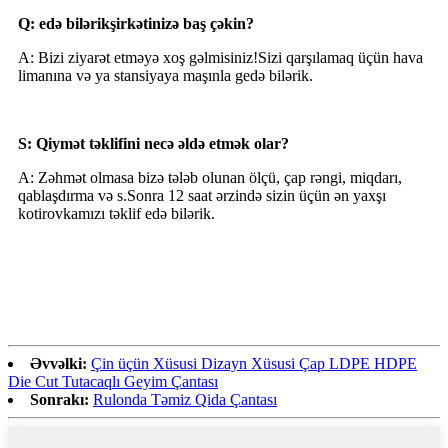
Q:
edə bilərik
şirkətinizə baş çəkin?
A: Bizi ziyarət etməyə xoş gəlmisiniz!Sizi qarşılamaq üçün hava
limanına və ya stansiyaya maşınla gedə bilərik.
S: Qiymət təklifini necə əldə etmək olar?
A: Zəhmət olmasa bizə tələb olunan ölçü, çap rəngi, miqdarı,
qablaşdırma və s.Sonra 12 saat ərzində sizin üçün ən yaxşı
kotirovkamızı təklif edə bilərik.
Əvvəlki:
Çin üçün Xüsusi Dizayn Xüsusi Çap LDPE HDPE
Die Cut Tutacaqlı Geyim Çantası
Sonrakı:
Rulonda Təmiz Qida Çantası