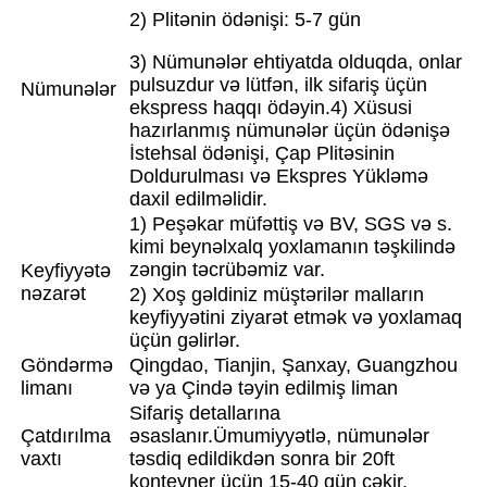
2) Plitənin ödənişi: 5-7 gün
3) Nümunələr ehtiyatda olduqda, onlar
pulsuzdur və lütfən, ilk sifariş üçün
Nümunələr
ekspress haqqı ödəyin.
4) Xüsusi
hazırlanmış nümunələr üçün ödənişə
İstehsal ödənişi, Çap Plitəsinin
Doldurulması və Ekspres Yükləmə
daxil edilməlidir.
1) Peşəkar müfəttiş və BV, SGS və s.
kimi beynəlxalq yoxlamanın təşkilində
zəngin təcrübəmiz var.
Keyfiyyətə
nəzarət
2) Xoş gəldiniz müştərilər malların
keyfiyyətini ziyarət etmək və yoxlamaq
üçün gəlirlər.
Göndərmə
Qingdao, Tianjin, Şanxay, Guangzhou
limanı
və ya Çində təyin edilmiş liman
Sifariş detallarına
Çatdırılma
əsaslanır.Ümumiyyətlə, nümunələr
vaxtı
təsdiq edildikdən sonra bir 20ft
konteyner üçün 15-40 gün çəkir.