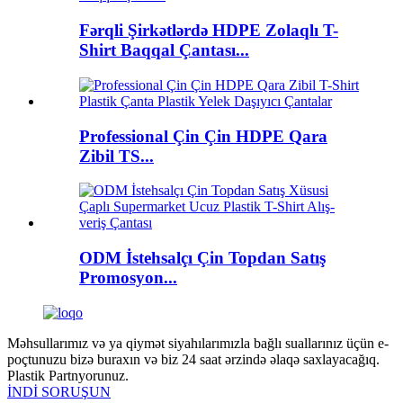
Fərqli Şirkətlərdə HDPE Zolaqlı T-
Shirt Baqqal Çantası...
Professional Çin Çin HDPE Qara
Zibil TS...
ODM İstehsalçı Çin Topdan Satış
Promosyon...
Məhsullarımız və ya qiymət siyahılarımızla bağlı suallarınız üçün e-
poçtunuzu bizə buraxın və biz 24 saat ərzində əlaqə saxlayacağıq.
Plastik Partnyorunuz.
İNDİ SORUŞUN